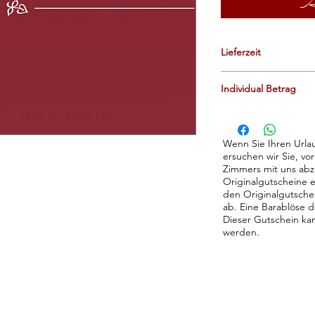
A
Lieferzeit
Ab der Bestätigung I
Individual Betrag
Gutschein
3-4 Workin
Die Anzahl des Guts
zB 2x einen Gutsche
Wenn Sie Ihren Urlau
Gutschein um € 20.00
ersuchen wir Sie, vo
Zimmers mit uns abz
Originalgutscheine 
den Originalgutsche
ab. Eine Barablöse d
Dieser Gutschein ka
werden.