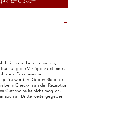
dd to Cart
hres Kaufes will enter Ihnen der
g days
by Post zugesandt.
chein bestimm den Wert. Order Sie
in, bekommen Sie 1x einen
b bei uns verbringen wollen,
.
r Buchung die Verfügbarkeit eines
uklären. Es können nur
eigelöst werden. Geben Sie bitte
in beim Check-In an der Rezeption
es Gutscheins ist nicht möglich.
nn auch an Dritte weitergegeben