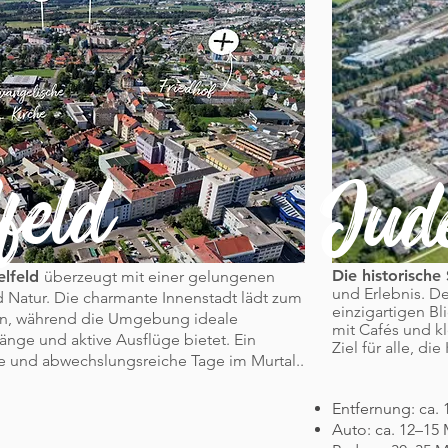
feld
Jud
Die historisch
elfeld
überzeugt mit einer gelungenen
und Erlebnis. D
d Natur. Die charmante Innenstadt lädt zum
einzigartigen Bl
n, während die Umgebung ideale
mit Cafés und kl
änge und aktive Ausflüge bietet. Ein
Ziel für alle, 
te und abwechslungsreiche Tage im Murtal..
Entfernung: ca.
Auto: ca. 12–15