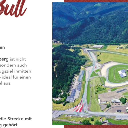
ull
ben
lberg
ist nicht
 sondern auch
gsziel inmitten
 ideal für einen
l aus.
die Strecke mit
ng gehört