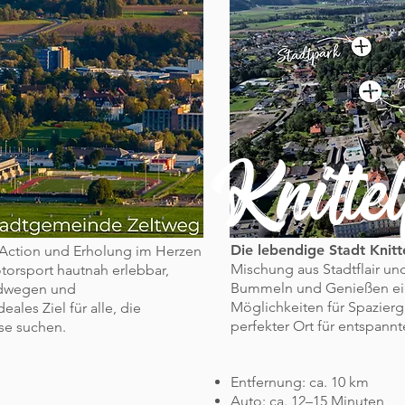
Knittel
Die lebendige Stadt Knitt
 Action und Erholung im Herzen
Mischung aus Stadtflair un
torsport hautnah erlebbar,
Bummeln und Genießen ei
adwegen und
Möglichkeiten für Spazierg
eales Ziel für alle, die
perfekter Ort für entspann
se suchen.
Entfernung: ca. 10 km
Auto: ca. 12–15 Minuten