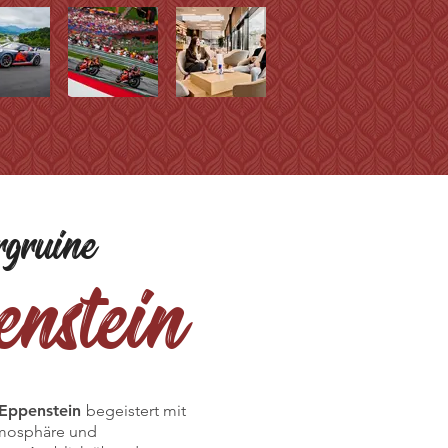
gruine
nstein
 Eppenstein
begeistert mit
tmosphäre und