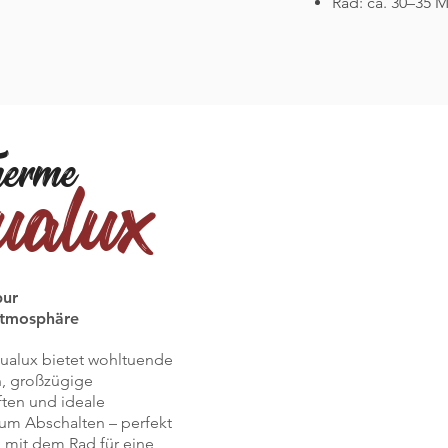
Rad: ca. 30–35 
herme
ualux
pur
Atmosphäre
ualux bietet wohltuende
, großzügige
ten und ideale
um Abschalten – perfekt
h mit dem Rad für eine