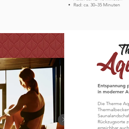
Rad: ca. 30–35 Minuten
T
Aq
Entspannung 
in moderner 
Die Therme Aq
Thermalbecken
Saunalandschaf
Rückzugsorte z
erreichbar auc