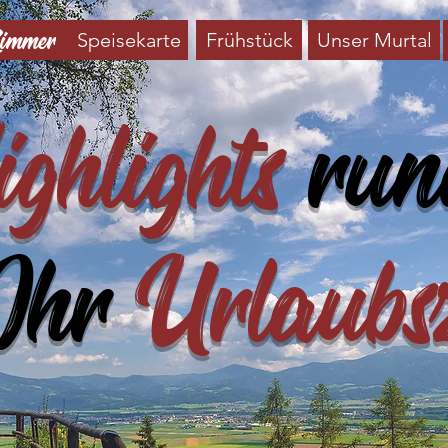
Zimmer
Speisekarte
Frühstück
Unser Murtal
ghlights
run
Ihr
Urlaubs