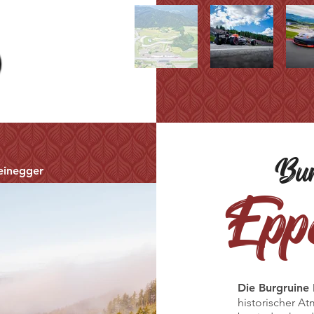
Bur
teinegger
Eppe
Die Burgruine
historischer A