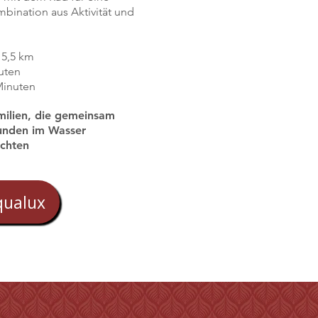
bination aus Aktivität und
 5,5 km
uten
Minuten
milien, die gemeinsam
unden im Wasser
chten
qualux