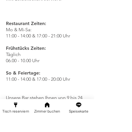
Restaurant Zeiten:
Mo & Mi-Sa:
11:00 - 14:00 & 17:00 - 21:00 Uhr
Frühstücks Zeiten:
Täglich
06.00 - 10.00
Uhr
So & Feiertage:
11:00 - 14:00 & 17:00 - 20:00 Uhr
Unsere Bar stehen Ihnen von 9 bis 24
Uhr offen. Bitte beachten Sie, dass
unser Restaurant am Dienstag
Tisch reserviern
Zimmer buchen
Speisekarte
geschlossen ist.
Wir freuen uns darauf,